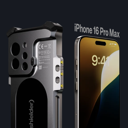
herstellerzertifiziertem Personal geöffnet werden. Bei Bedarf
kann das Gerät gegen Gebühr an Xshielder zur Entnahme
oder zum Austausch des Telefons gesendet werden ·
Umgebungstemperatur: −20 °C bis +50 °C · Ursprungsland:
Entwickelt und hergestellt in Norwegen