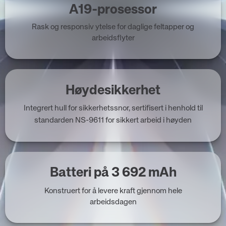
A19-prosessor
Rask og responsiv ytelse for daglige feltapper og
arbeidsflyter
Høydesikkerhet
Integrert hull for sikkerhetssnor, sertifisert i henhold til
standarden NS-9611 for sikkert arbeid i høyden
Batteri på 3 692 mAh
Konstruert for å levere kraft gjennom hele
arbeidsdagen