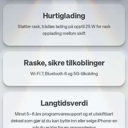
Hurtiglading
Støtter rask, trådløs lading på opptil 25 W for rask
opplading mellom skift
Raske, sikre tilkoblinger
Wi-Fi 7, Bluetooth 6 og 5G-tilkobling
Langtidsverdi
Minst 5–6 års programvaresupport og et utskiftbart
deksel som gjør at du kan bytte inn eller selge iPhone-en
når du er klar for en oppgradering