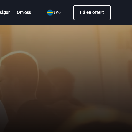
Få en offert
frågor
Om oss
SV