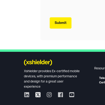
Resour
Xshielder provides Ex-certified mobile
devices, with premium performance
Tele
and design for a great user
Cert
experience